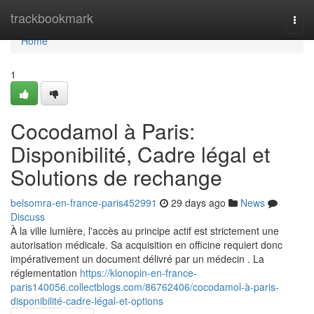
Home
trackbookmark
Togg
navi
Home
1
Cocodamol à Paris:
Disponibilité, Cadre légal et
Solutions de rechange
belsomra-en-france-paris452991
29 days ago
News
Discuss
À la ville lumière, l'accès au principe actif est strictement une
autorisation médicale. Sa acquisition en officine requiert donc
impérativement un document délivré par un médecin . La
réglementation
https://klonopin-en-france-
paris140056.collectblogs.com/86762406/cocodamol-à-paris-
disponibilité-cadre-légal-et-options