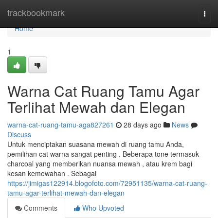
Home
trackbookmark
Togg
navi
Home
1
Warna Cat Ruang Tamu Agar
Terlihat Mewah dan Elegan
warna-cat-ruang-tamu-aga827261
28 days ago
News
Discuss
Untuk menciptakan suasana mewah di ruang tamu Anda,
pemilihan cat warna sangat penting . Beberapa tone termasuk
charcoal yang memberikan nuansa mewah , atau krem bagi
kesan kemewahan . Sebagai
https://jimigas122914.blogofoto.com/72951135/warna-cat-ruang-
tamu-agar-terlihat-mewah-dan-elegan
Comments
Who Upvoted