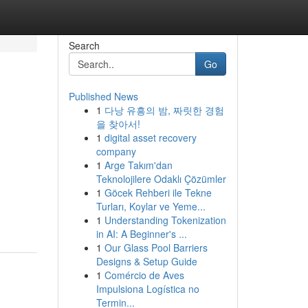
Search
Go
Published News
1
다낭 유흥의 밤, 짜릿한 경험
을 찾아서!
1
digital asset recovery
company
1
Arge Takım'dan
Teknolojilere Odaklı Çözümler
1
Göcek Rehberi ile Tekne
Turları, Koylar ve Yeme...
1
Understanding Tokenization
in AI: A Beginner's ...
1
Our Glass Pool Barriers
Designs & Setup Guide
1
Comércio de Aves
Impulsiona Logística no
Termin...