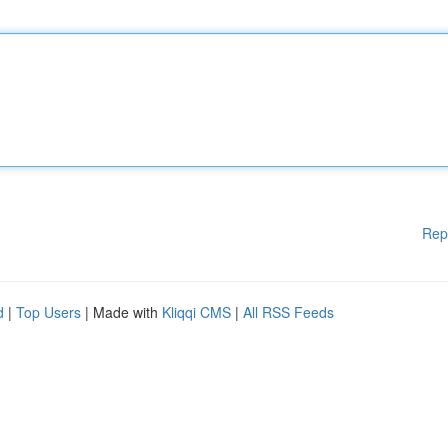
Rep
d
|
Top Users
| Made with
Kliqqi CMS
|
All RSS Feeds