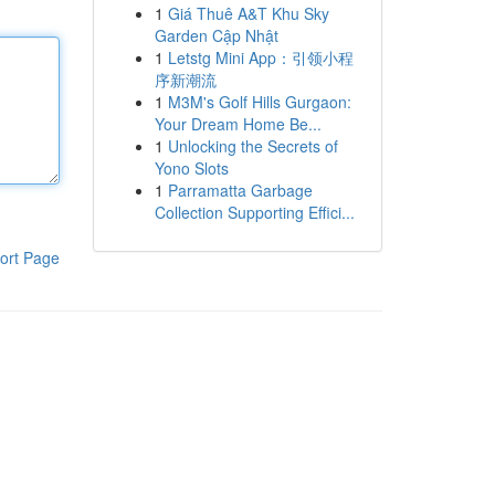
1
Giá Thuê A&T Khu Sky
Garden Cập Nhật
1
Letstg Mini App：引领小程
序新潮流
1
M3M's Golf Hills Gurgaon:
Your Dream Home Be...
1
Unlocking the Secrets of
Yono Slots
1
Parramatta Garbage
Collection Supporting Effici...
ort Page