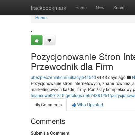
Home
trackbookmark
Home
New
Submit
Home
1
Pozycjonowanie Stron In
Przewodnik dla Firm
ubezpieczeniakomunikacyj544543
48 days ago
N
Pozycjonowanie stron internetowych, znane również j
marketingowych każdej firmy. Poniższy kompleksowy
finansowe001315.getblogs.net/74381251/pozycjonowan
Comments
Who Upvoted
Comments
Submit a Comment