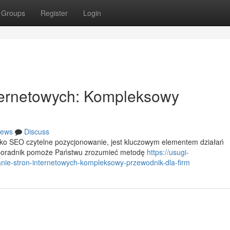
Groups
Register
Login
ternetowych: Kompleksowy
ews
Discuss
ako SEO czytelne pozycjonowanie, jest kluczowym elementem działań
 poradnik pomoże Państwu zrozumieć metodę
https://usugi-
ie-stron-internetowych-kompleksowy-przewodnik-dla-firm