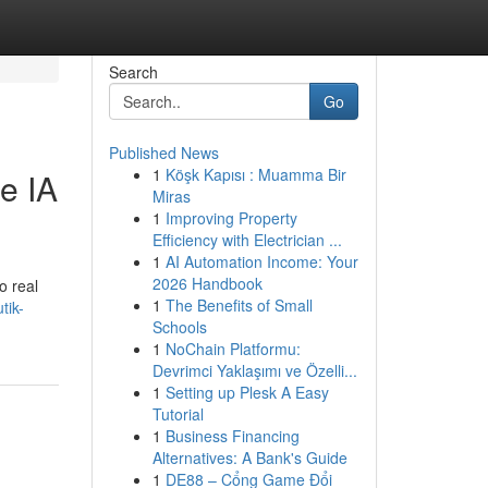
Search
Go
Published News
1
Köşk Kapısı : Muamma Bir
e IA
Miras
1
Improving Property
Efficiency with Electrician ...
1
AI Automation Income: Your
2026 Handbook
o real
1
The Benefits of Small
tik-
Schools
1
NoChain Platformu:
Devrimci Yaklaşımı ve Özelli...
1
Setting up Plesk A Easy
Tutorial
1
Business Financing
Alternatives: A Bank's Guide
1
DE88 – Cổng Game Đổi