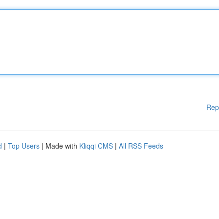
Rep
d
|
Top Users
| Made with
Kliqqi CMS
|
All RSS Feeds