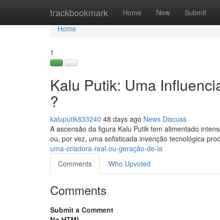
Home
trackbookmark
Home
New
Submit
Home
1
Kalu Putik: Uma Influenc
?
kaluputik833240
48 days ago
News
Discuss
A ascensão da figura Kalu Putik tem alimentado intens
ou, por vez, uma sofisticada invenção tecnológica pro
uma-criadora-real-ou-geração-de-ia
Comments
Who Upvoted
Comments
Submit a Comment
No HTML