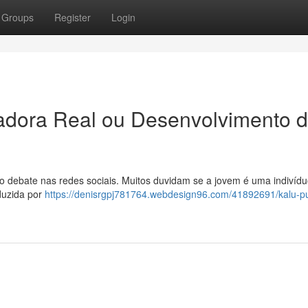
Groups
Register
Login
iadora Real ou Desenvolvimento d
o debate nas redes sociais. Muitos duvidam se a jovem é uma indivídu
duzida por
https://denisrgpj781764.webdesign96.com/41892691/kalu-pu