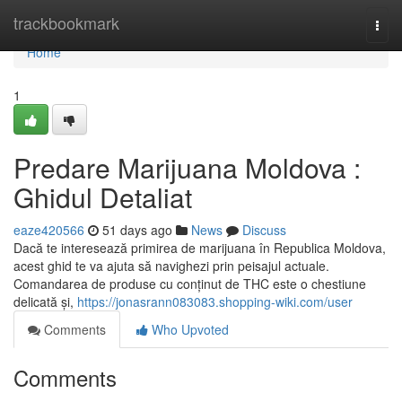
Home
trackbookmark
Togg
navi
Home
1
Predare Marijuana Moldova :
Ghidul Detaliat
eaze420566
51 days ago
News
Discuss
Dacă te interesează primirea de marijuana în Republica Moldova,
acest ghid te va ajuta să navighezi prin peisajul actuale.
Comandarea de produse cu conținut de THC este o chestiune
delicată și,
https://jonasrann083083.shopping-wiki.com/user
Comments
Who Upvoted
Comments