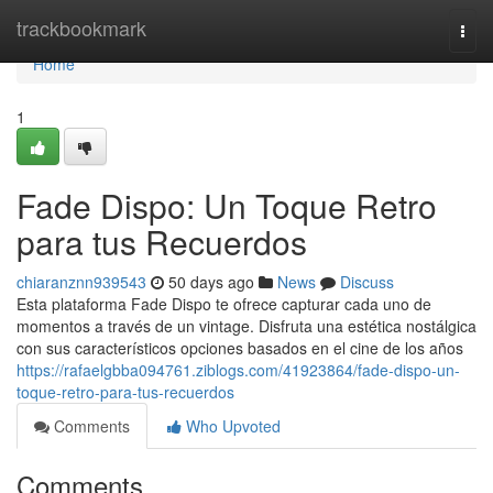
Home
trackbookmark
Togg
navi
Home
1
Fade Dispo: Un Toque Retro
para tus Recuerdos
chiaranznn939543
50 days ago
News
Discuss
Esta plataforma Fade Dispo te ofrece capturar cada uno de
momentos a través de un vintage. Disfruta una estética nostálgica
con sus característicos opciones basados en el cine de los años
https://rafaelgbba094761.ziblogs.com/41923864/fade-dispo-un-
toque-retro-para-tus-recuerdos
Comments
Who Upvoted
Comments