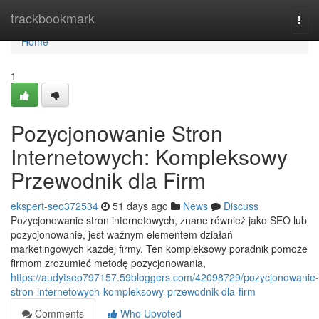
Home
trackbookmark
Togg
navi
Home
1
Pozycjonowanie Stron
Internetowych: Kompleksowy
Przewodnik dla Firm
ekspert-seo372534
51 days ago
News
Discuss
Pozycjonowanie stron internetowych, znane również jako SEO lub
pozycjonowanie, jest ważnym elementem działań
marketingowych każdej firmy. Ten kompleksowy poradnik pomoże
firmom zrozumieć metodę pozycjonowania,
https://audytseo797157.59bloggers.com/42098729/pozycjonowanie-
stron-internetowych-kompleksowy-przewodnik-dla-firm
Comments
Who Upvoted