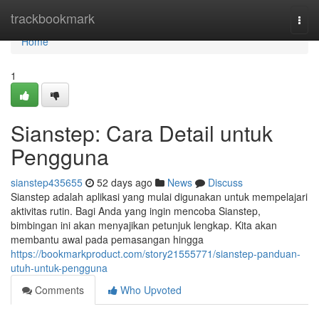
Home
trackbookmark
Togg
navi
Home
1
Sianstep: Cara Detail untuk
Pengguna
sianstep435655
52 days ago
News
Discuss
Sianstep adalah aplikasi yang mulai digunakan untuk mempelajari
aktivitas rutin. Bagi Anda yang ingin mencoba Sianstep,
bimbingan ini akan menyajikan petunjuk lengkap. Kita akan
membantu awal pada pemasangan hingga
https://bookmarkproduct.com/story21555771/sianstep-panduan-
utuh-untuk-pengguna
Comments
Who Upvoted