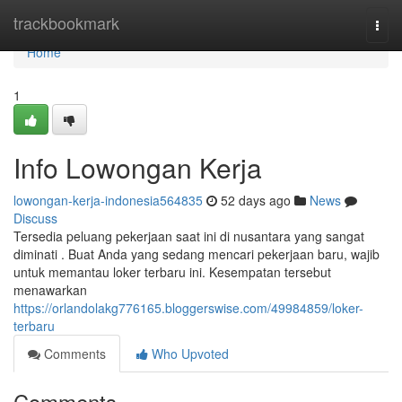
Home
trackbookmark
Togg
navi
Home
1
Info Lowongan Kerja
lowongan-kerja-indonesia564835
52 days ago
News
Discuss
Tersedia peluang pekerjaan saat ini di nusantara yang sangat
diminati . Buat Anda yang sedang mencari pekerjaan baru, wajib
untuk memantau loker terbaru ini. Kesempatan tersebut
menawarkan
https://orlandolakg776165.bloggerswise.com/49984859/loker-
terbaru
Comments
Who Upvoted
Comments