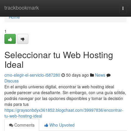
Home
trackbookmark
Togg
navi
Home
1
Seleccionar tu Web Hosting
Ideal
cmo-elegir-el-servicio-i587280
50 days ago
News
Discuss
En el amplio universo digital, encontrar la web hosting ideal
puede parecer una desafiante. Sin embargo, con una guía sólida,
podrás navegar por las opciones disponibles y tomar la decisión
más para tus
https://graysonbdyx361852.blogchaat.com/39997836/encontrar-
tu-web-hosting-ideal
Comments
Who Upvoted