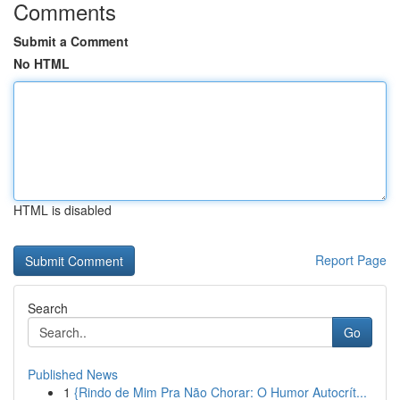
Comments
Submit a Comment
No HTML
HTML is disabled
Report Page
Search
Go
Published News
1
{Rindo de Mim Pra Não Chorar: O Humor Autocrít...