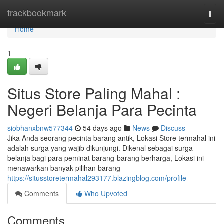
Home
trackbookmark
Togg
navi
Home
1
Situs Store Paling Mahal :
Negeri Belanja Para Pecinta
siobhanxbnw577344
54 days ago
News
Discuss
Jika Anda seorang pecinta barang antik, Lokasi Store termahal ini
adalah surga yang wajib dikunjungi. Dikenal sebagai surga
belanja bagi para peminat barang-barang berharga, Lokasi ini
menawarkan banyak pilihan barang
https://situsstoretermahal293177.blazingblog.com/profile
Comments
Who Upvoted
Comments