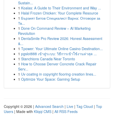
Sustain...
1
Koalas: A Guide to Their Environment and Way ...
1
Halal Frozen Chicken: Your Complete Resource
1
Бързият Битов Специалист Варна: Отговори за
Тв...
1
Done On Command Review – AI Marketing
Revolution
1
DentaSmile Pro Review 2026: Honest Assessment
&...
1
Tpower: Your Ultimate Online Casino Destination...
1
pgslot888 เข้าสู่ระบบ: วิธีการเข้าใช้งานล่าสุด ...
1
Stanchions Canada Near Toronto
1
How to Choose Denver Concrete Crack Repair
Serv...
1
Uv coating in copyright flooring creation lines...
1
Optimize Your Space: Gaming Setup
Copyright © 2026 |
Advanced Search
|
Live
|
Tag Cloud
|
Top
Users
| Made with
Kliqqi CMS
|
All RSS Feeds