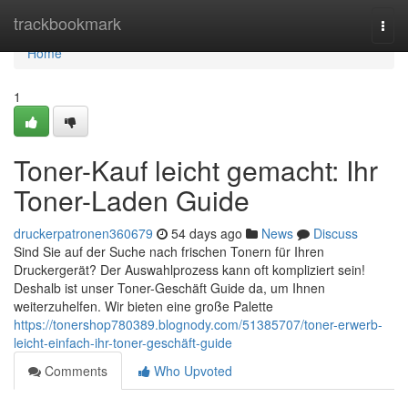
Home
trackbookmark
Togg
navi
Home
1
Toner-Kauf leicht gemacht: Ihr
Toner-Laden Guide
druckerpatronen360679
54 days ago
News
Discuss
Sind Sie auf der Suche nach frischen Tonern für Ihren
Druckergerät? Der Auswahlprozess kann oft kompliziert sein!
Deshalb ist unser Toner-Geschäft Guide da, um Ihnen
weiterzuhelfen. Wir bieten eine große Palette
https://tonershop780389.blognody.com/51385707/toner-erwerb-
leicht-einfach-ihr-toner-geschäft-guide
Comments
Who Upvoted