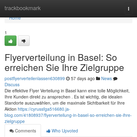
Home
trackbookmark
Togg
navi
Home
1
Flyerverteilung in Basel: So
erreichen Sie Ihre Zielgruppe
postflyerverteilenlassen630899
57 days ago
News
Discuss
Die effektive Flyer Verteilung in Basel kann eine tolle Möglichkeit,
Ihre Kunden direkt zu ansprechen . Es ist wichtig, die idealen
Standorte auszuwählen, um die maximale Sichtbarkeit für Ihre
Aktion
https://cyrussfga516680.ja-
blog.com/41808937/flyerverteilung-in-basel-so-erreichen-sie-ihre-
zielgruppe
Comments
Who Upvoted