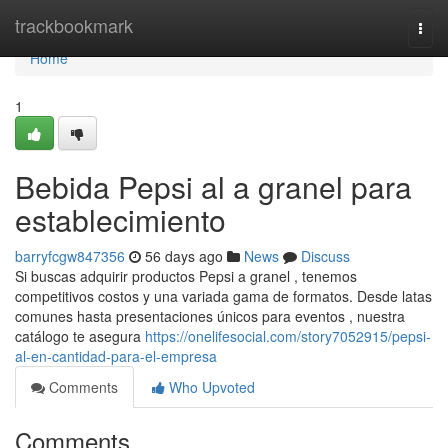
Home
trackbookmark
Togg
navi
Home
1
Bebida Pepsi al a granel para
establecimiento
barryfcgw847356
56 days ago
News
Discuss
Si buscas adquirir productos Pepsi a granel , tenemos
competitivos costos y una variada gama de formatos. Desde latas
comunes hasta presentaciones únicos para eventos , nuestra
catálogo te asegura
https://onelifesocial.com/story7052915/pepsi-
al-en-cantidad-para-el-empresa
Comments
Who Upvoted
Comments