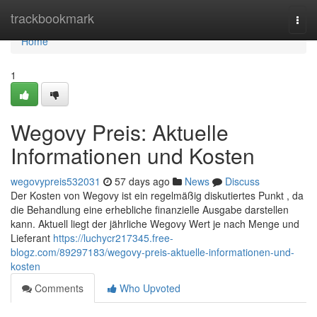
Home
trackbookmark
Togg
navi
Home
1
Wegovy Preis: Aktuelle
Informationen und Kosten
wegovypreis532031
57 days ago
News
Discuss
Der Kosten von Wegovy ist ein regelmäßig diskutiertes Punkt , da
die Behandlung eine erhebliche finanzielle Ausgabe darstellen
kann. Aktuell liegt der jährliche Wegovy Wert je nach Menge und
Lieferant
https://luchycr217345.free-
blogz.com/89297183/wegovy-preis-aktuelle-informationen-und-
kosten
Comments
Who Upvoted