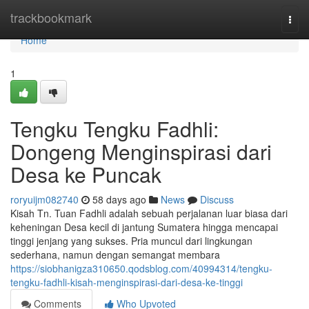
Home
trackbookmark
Togg
navi
Home
1
Tengku Tengku Fadhli:
Dongeng Menginspirasi dari
Desa ke Puncak
roryuijm082740
58 days ago
News
Discuss
Kisah Tn. Tuan Fadhli adalah sebuah perjalanan luar biasa dari
keheningan Desa kecil di jantung Sumatera hingga mencapai
tinggi jenjang yang sukses. Pria muncul dari lingkungan
sederhana, namun dengan semangat membara
https://siobhanigza310650.qodsblog.com/40994314/tengku-
tengku-fadhli-kisah-menginspirasi-dari-desa-ke-tinggi
Comments
Who Upvoted