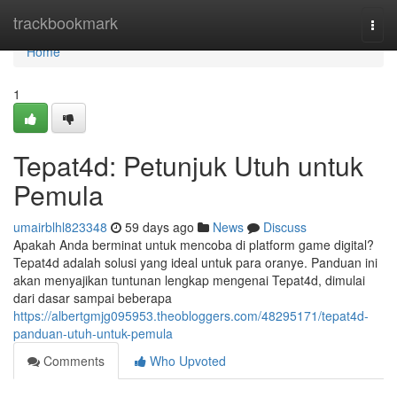
Home
trackbookmark
Togg
navi
Home
1
Tepat4d: Petunjuk Utuh untuk
Pemula
umairblhl823348
59 days ago
News
Discuss
Apakah Anda berminat untuk mencoba di platform game digital?
Tepat4d adalah solusi yang ideal untuk para oranye. Panduan ini
akan menyajikan tuntunan lengkap mengenai Tepat4d, dimulai
dari dasar sampai beberapa
https://albertgmjg095953.theobloggers.com/48295171/tepat4d-
panduan-utuh-untuk-pemula
Comments
Who Upvoted