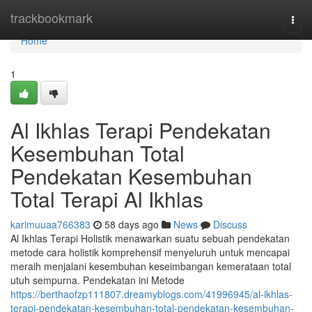
Home
trackbookmark
Togg
navi
Home
1
Al Ikhlas Terapi Pendekatan
Kesembuhan Total
Pendekatan Kesembuhan
Total Terapi Al Ikhlas
karimuuaa766383
58 days ago
News
Discuss
Al Ikhlas Terapi Holistik menawarkan suatu sebuah pendekatan
metode cara holistik komprehensif menyeluruh untuk mencapai
meraih menjalani kesembuhan keseimbangan kemerataan total
utuh sempurna. Pendekatan ini Metode
https://berthaofzp111807.dreamyblogs.com/41996945/al-ikhlas-
terapi-pendekatan-kesembuhan-total-pendekatan-kesembuhan-