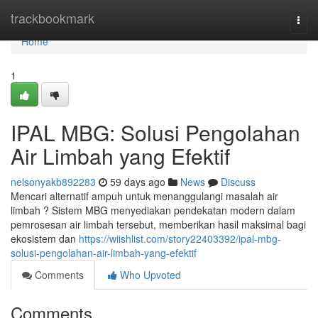
Home
trackbookmark
Togg
navi
Home
1
IPAL MBG: Solusi Pengolahan
Air Limbah yang Efektif
nelsonyakb892283
59 days ago
News
Discuss
Mencari alternatif ampuh untuk menanggulangi masalah air
limbah ? Sistem MBG menyediakan pendekatan modern dalam
pemrosesan air limbah tersebut, memberikan hasil maksimal bagi
ekosistem dan
https://wiishlist.com/story22403392/ipal-mbg-
solusi-pengolahan-air-limbah-yang-efektif
Comments
Who Upvoted
Comments