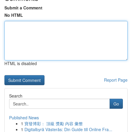
Submit a Comment
No HTML
HTML is disabled
Report Page
Search
Go
Published News
1
寶發博彩： 頂級 獎勵 內容 彙整
1
Digitalbyrå Västerås: Din Guide till Online Fra...