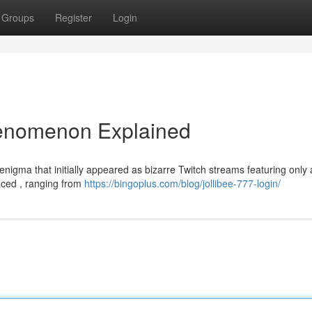
Groups
Register
Login
phenomenon Explained
nigma that initially appeared as bizarre Twitch streams featuring only 
faced , ranging from
https://bingoplus.com/blog/jollibee-777-login/