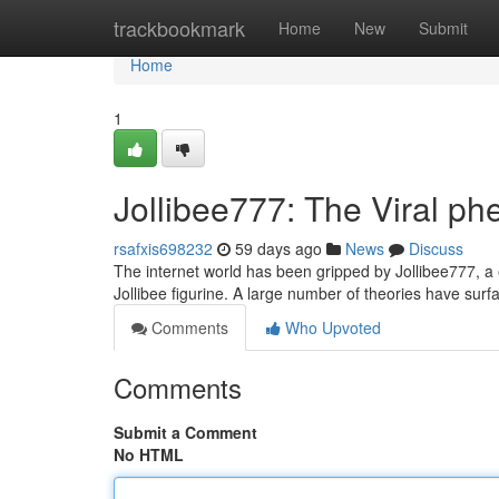
Home
trackbookmark
Home
New
Submit
Home
1
Jollibee777: The Viral 
rsafxis698232
59 days ago
News
Discuss
The internet world has been gripped by Jollibee777, a e
Jollibee figurine. A large number of theories have sur
Comments
Who Upvoted
Comments
Submit a Comment
No HTML