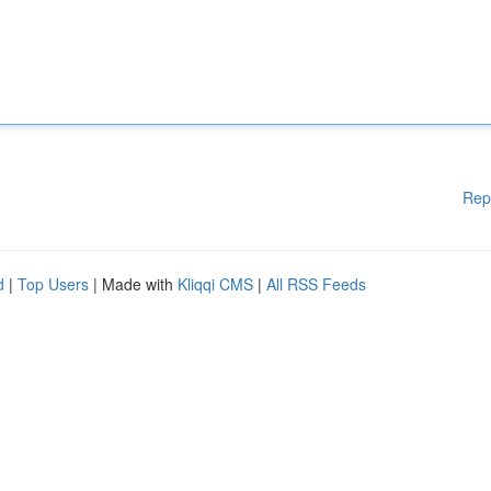
Rep
d
|
Top Users
| Made with
Kliqqi CMS
|
All RSS Feeds