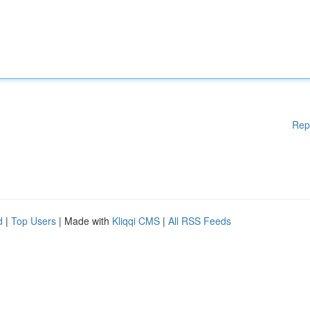
Rep
d
|
Top Users
| Made with
Kliqqi CMS
|
All RSS Feeds