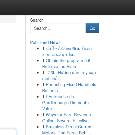
Search
Go
Published News
1
เว็บไซต์สล็อต ฟีเจอร์แตก
ง่าย: เล่นสนุก ได...
1
Obtain the program 5.6:
Retrieve the Vinta...
1
123b: Hướng dẫn truy cập
mới nhất
1
Perfecting Fixed Handheld
Bottoms
1
L’Entreprise de
Gardiennage d’Immeuble :
Votre ...
1
Ways for Earn Revenue
Online: Several Effective...
1
Brushless Direct Current
Motors: The Force Behi...