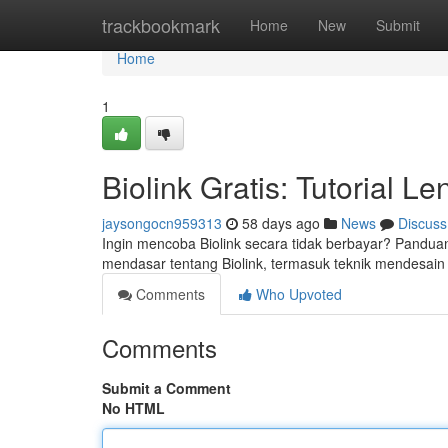
Home
trackbookmark
Home
New
Submit
Home
1
Biolink Gratis: Tutorial 
jaysongocn959313
58 days ago
News
Discuss
Ingin mencoba Biolink secara tidak berbayar? Panduan
mendasar tentang Biolink, termasuk teknik mendesain 
Comments
Who Upvoted
Comments
Submit a Comment
No HTML