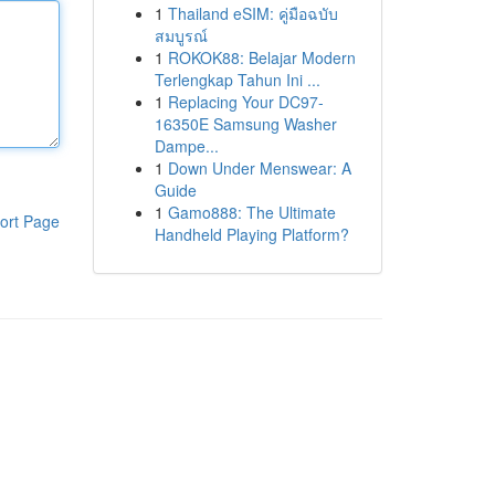
1
Thailand eSIM: คู่มือฉบับ
สมบูรณ์
1
ROKOK88: Belajar Modern
Terlengkap Tahun Ini ...
1
Replacing Your DC97-
16350E Samsung Washer
Dampe...
1
Down Under Menswear: A
Guide
1
Gamo888: The Ultimate
ort Page
Handheld Playing Platform?