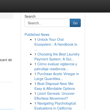
Search
Go
Published News
1
Unlock Your Oral
Ecosystem : A Handbook to
...
1
Choosing the Best Laundry
Payment System: A Gui...
icant de
1
Cómo evaluar vigilancia y
patrullaje residencia...
1
Purchase Acetic Vinegar in
Large Quantities...
1
Boat Disposal Near Me:
Easy & Affordable Options
1
{Joint Genesis: Uncover
Effortless Movement?
1
Navigating Psychological
Evaluations in California