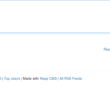
Rep
d
|
Top Users
| Made with
Kliqqi CMS
|
All RSS Feeds