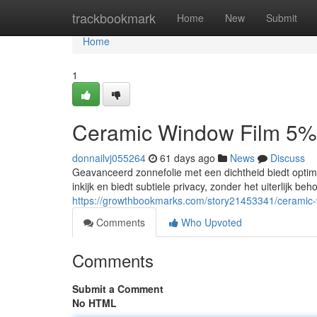
Home
trackbookmark
Home
New
Submit
Home
1
Ceramic Window Film 5%
donnailvj055264
61 days ago
News
Discuss
Geavanceerd zonnefolie met een dichtheid biedt optim
inkijk en biedt subtiele privacy, zonder het uiterlijk b
https://growthbookmarks.com/story21453341/ceramic
Comments
Who Upvoted
Comments
Submit a Comment
No HTML