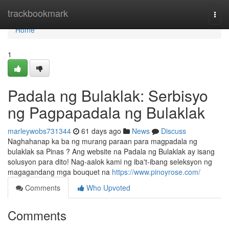
Home
trackbookmark
Togg
navi
Home
1
Padala ng Bulaklak: Serbisyo
ng Pagpapadala ng Bulaklak
marleywobs731344
61 days ago
News
Discuss
Naghahanap ka ba ng murang paraan para magpadala ng
bulaklak sa Pinas ? Ang website na Padala ng Bulaklak ay isang
solusyon para dito! Nag-aalok kami ng iba't-ibang seleksyon ng
magagandang mga bouquet na
https://www.pinoyrose.com/
Comments
Who Upvoted
Comments