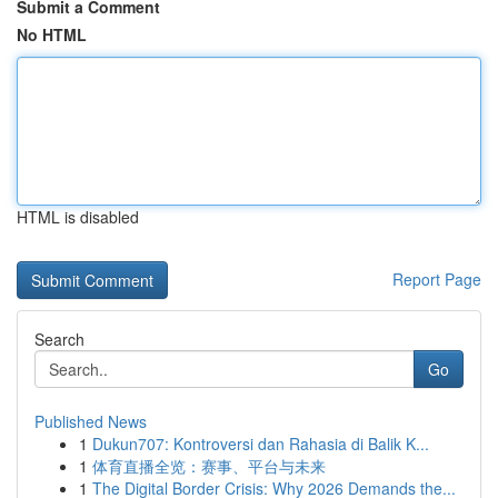
Submit a Comment
No HTML
HTML is disabled
Report Page
Search
Go
Published News
1
Dukun707: Kontroversi dan Rahasia di Balik K...
1
体育直播全览：赛事、平台与未来
1
The Digital Border Crisis: Why 2026 Demands the...