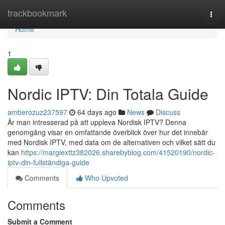
Home
trackbookmark
Togg
navi
Home
1
Nordic IPTV: Din Totala Guide
amberozuz237597
64 days ago
News
Discuss
Är man intresserad på att uppleva Nordisk IPTV? Denna
genomgång visar en omfattande överblick över hur det innebär
med Nordisk IPTV, med data om de alternativen och vilket sätt du
kan
https://margiexttz382026.sharebyblog.com/41520190/nordic-
iptv-din-fullständiga-guide
Comments
Who Upvoted
Comments
Submit a Comment