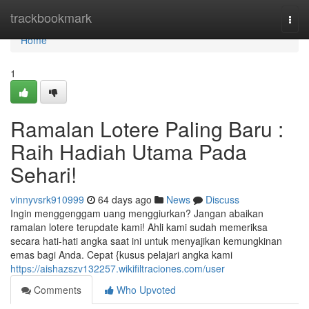
Home
trackbookmark
Togg
navi
Home
1
Ramalan Lotere Paling Baru :
Raih Hadiah Utama Pada
Sehari!
vinnyvsrk910999
64 days ago
News
Discuss
Ingin menggenggam uang menggiurkan? Jangan abaikan
ramalan lotere terupdate kami! Ahli kami sudah memeriksa
secara hati-hati angka saat ini untuk menyajikan kemungkinan
emas bagi Anda. Cepat {kusus pelajari angka kami
https://aishazszv132257.wikifiltraciones.com/user
Comments
Who Upvoted