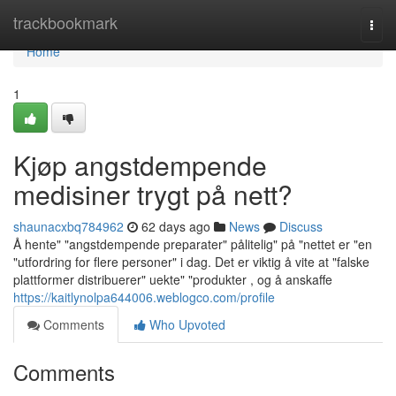
Home
trackbookmark
Togg
navi
Home
1
Kjøp angstdempende
medisiner trygt på nett?
shaunacxbq784962
62 days ago
News
Discuss
Å hente" "angstdempende preparater" pålitelig" på "nettet er "en
"utfordring for flere personer" i dag. Det er viktig å vite at "falske
plattformer distribuerer" uekte" "produkter , og å anskaffe
https://kaitlynolpa644006.weblogco.com/profile
Comments
Who Upvoted
Comments