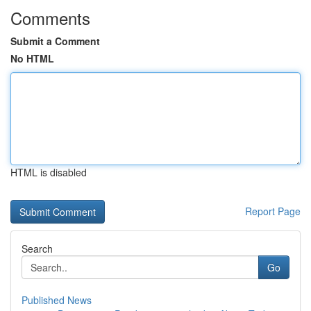
Comments
Submit a Comment
No HTML
HTML is disabled
Report Page
Search
Go
Published News