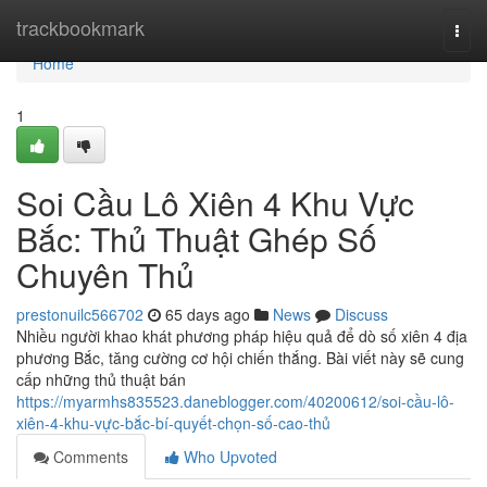
Home
trackbookmark
Togg
navi
Home
1
Soi Cầu Lô Xiên 4 Khu Vực
Bắc: Thủ Thuật Ghép Số
Chuyên Thủ
prestonuilc566702
65 days ago
News
Discuss
Nhiều người khao khát phương pháp hiệu quả để dò số xiên 4 địa
phương Bắc, tăng cường cơ hội chiến thắng. Bài viết này sẽ cung
cấp những thủ thuật bán
https://myarmhs835523.daneblogger.com/40200612/soi-cầu-lô-
xiên-4-khu-vực-bắc-bí-quyết-chọn-số-cao-thủ
Comments
Who Upvoted