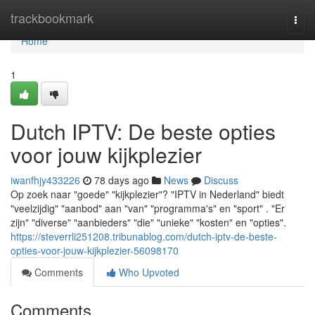
Home
trackbookmark
Togg
navi
Home
1
Dutch IPTV: De beste opties
voor jouw kijkplezier
iwanfhjy433226
78 days ago
News
Discuss
Op zoek naar "goede" "kijkplezier"? "IPTV in Nederland" biedt
"veelzijdig" "aanbod" aan "van" "programma's" en "sport" . "Er
zijn" "diverse" "aanbieders" "die" "unieke" "kosten" en "opties".
https://steverrli251208.tribunablog.com/dutch-iptv-de-beste-
opties-voor-jouw-kijkplezier-56098170
Comments
Who Upvoted
Comments