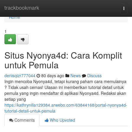
Home
trackbookmark
Togg
navi
Home
1
Situs Nyonya4d: Cara Komplit
untuk Pemula
denisqizr777044
80 days ago
News
Discuss
Ingin mencoba Nyonya4d, tetapi kurang paham cara memulainya
? Tidak usah cemas! Ulasan ini memberikan tutorial detail untuk
pemula yang ingin mendaftar di aplikasi Nyonya4d. Redaksi akan
setiap yang
https://kathrynilla129384.arwebo.com/63844168/portal-nyonya4d-
tutorial-detail-untuk-pemula
Comments
Who Upvoted