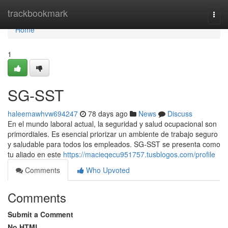
Home
trackbookmark
Togg
navi
Home
1
SG-SST
haleemawhvw694247
78 days ago
News
Discuss
En el mundo laboral actual, la seguridad y salud ocupacional son
primordiales. Es esencial priorizar un ambiente de trabajo seguro
y saludable para todos los empleados. SG-SST se presenta como
tu aliado en este
https://macieqecu951757.tusblogos.com/profile
Comments
Who Upvoted
Comments
Submit a Comment
No HTML