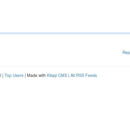
Rep
d
|
Top Users
| Made with
Kliqqi CMS
|
All RSS Feeds