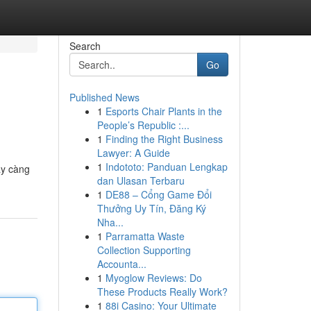
Search
Go
Published News
1
Esports Chair Plants in the
People’s Republic :...
1
Finding the Right Business
Lawyer: A Guide
1
Indototo: Panduan Lengkap
ày càng
dan Ulasan Terbaru
1
DE88 – Cổng Game Đổi
Thưởng Uy Tín, Đăng Ký
Nha...
1
Parramatta Waste
Collection Supporting
Accounta...
1
Myoglow Reviews: Do
These Products Really Work?
1
88i Casino: Your Ultimate