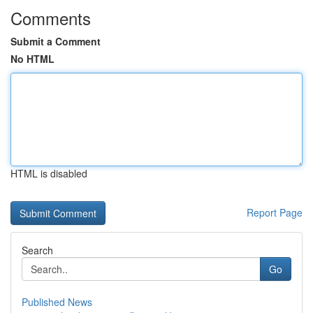
Comments
Submit a Comment
No HTML
HTML is disabled
Report Page
Search
Go
Published News