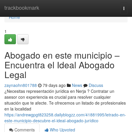
Home
trackbookmark
Togg
navi
Home
1
Abogado en este municipio –
Encuentra el Ideal Abogado
Legal
zaynaohn801788
79 days ago
News
Discuss
¿Necesitas representación jurídica en Nerja ? Contratar un
asesor con experiencia es crucial para resolver cualquier
situación que te afecte. Te ofrecemos un listado de profesionales
en la localidad
https://andrewgpgt823258.dailyblogzz.com/41881995/letrado-en-
este-municipio-descubre-el-ideal-abogado-jurídico
Comments
Who Upvoted