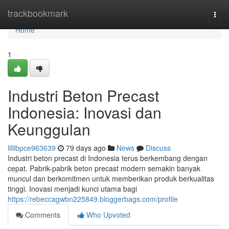
Home
trackbookmark
Togg
navi
Home
1
Industri Beton Precast
Indonesia: Inovasi dan
Keunggulan
lillibpce963639
79 days ago
News
Discuss
Industri beton precast di Indonesia terus berkembang dengan
cepat. Pabrik-pabrik beton precast modern semakin banyak
muncul dan berkomitmen untuk memberikan produk berkualitas
tinggi. Inovasi menjadi kunci utama bagi
https://rebeccagwbn225849.bloggerbags.com/profile
Comments
Who Upvoted