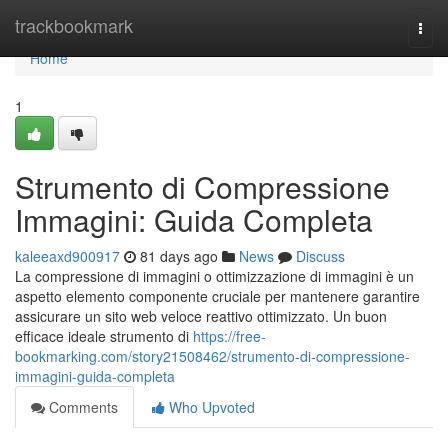
Home
trackbookmark
Togg
navi
Home
1
Strumento di Compressione
Immagini: Guida Completa
kaleeaxd900917
81 days ago
News
Discuss
La compressione di immagini o ottimizzazione di immagini è un
aspetto elemento componente cruciale per mantenere garantire
assicurare un sito web veloce reattivo ottimizzato. Un buon
efficace ideale strumento di
https://free-
bookmarking.com/story21508462/strumento-di-compressione-
immagini-guida-completa
Comments
Who Upvoted