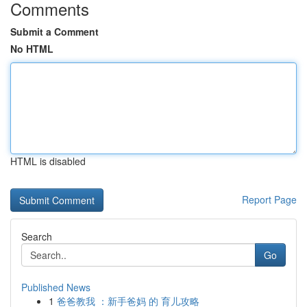
Comments
Submit a Comment
No HTML
HTML is disabled
Report Page
Search
Go
Published News
1
爸爸教我 ：新手爸妈 的 育儿攻略