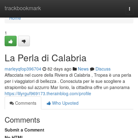
Home
trackbookmark
Togg
navi
Home
1
La Perla di Calabria
marleyqfop396704
82 days ago
News
Discuss
Affacciata nel cuore della Riviera di Calabria , Tropea è una perla
per i viaggiatori di bellezza . Conosciuta per le sue scogliere a
strapiombo sul azzurro Mar Ionio, la cittadina offre un panorama
https://lilyrguf969173.therainblog.com/profile
Comments
Who Upvoted
Comments
Submit a Comment
No HTML