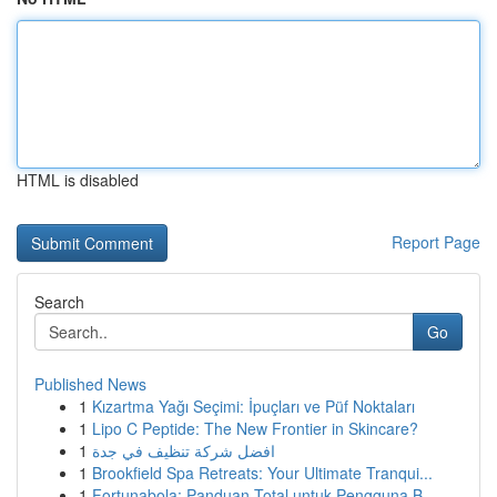
HTML is disabled
Report Page
Search
Go
Published News
1
Kızartma Yağı Seçimi: İpuçları ve Püf Noktaları
1
Lipo C Peptide: The New Frontier in Skincare?
1
افضل شركة تنظيف في جدة
1
Brookfield Spa Retreats: Your Ultimate Tranqui...
1
Fortunabola: Panduan Total untuk Pengguna B...