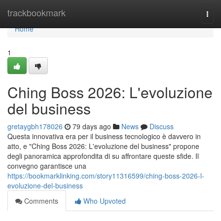
Home
trackbookmark
Togg
navi
Home
1
Ching Boss 2026: L'evoluzione
del business
gretaygbh178026
79 days ago
News
Discuss
Questa innovativa era per il business tecnologico è davvero in
atto, e "Ching Boss 2026: L'evoluzione del business" propone
degli panoramica approfondita di su affrontare queste sfide. Il
convegno garantisce una
https://bookmarklinking.com/story11316599/ching-boss-2026-l-
evoluzione-del-business
Comments
Who Upvoted