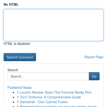
No HTML
HTML is disabled
Report Page
Search
Go
Published News
1
Locerin Review: Does This Formula Really Perf...
1
7on7 Uniforms: A Comprehensive Guide
1
Dancehall : One Cultural Fusion
1
Renewed iphone sixteen pro max for photos movie...