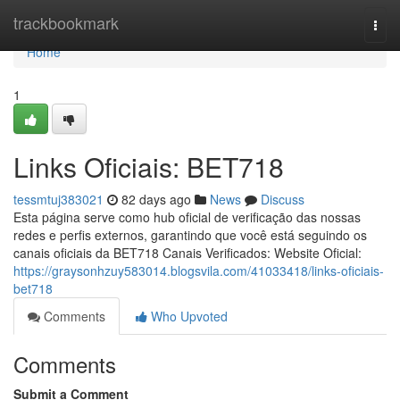
Home
trackbookmark
Togg
navi
Home
1
Links Oficiais: BET718
tessmtuj383021
82 days ago
News
Discuss
Esta página serve como hub oficial de verificação das nossas
redes e perfis externos, garantindo que você está seguindo os
canais oficiais da BET718 Canais Verificados: Website Oficial:
https://graysonhzuy583014.blogsvila.com/41033418/links-oficiais-
bet718
Comments
Who Upvoted
Comments
Submit a Comment