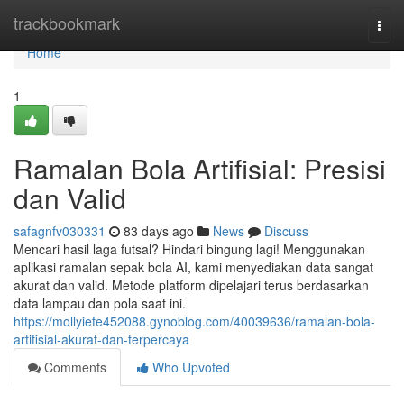
Home
trackbookmark
Togg
navi
Home
1
Ramalan Bola Artifisial: Presisi
dan Valid
safagnfv030331
83 days ago
News
Discuss
Mencari hasil laga futsal? Hindari bingung lagi! Menggunakan
aplikasi ramalan sepak bola AI, kami menyediakan data sangat
akurat dan valid. Metode platform dipelajari terus berdasarkan
data lampau dan pola saat ini.
https://mollyiefe452088.gynoblog.com/40039636/ramalan-bola-
artifisial-akurat-dan-terpercaya
Comments
Who Upvoted