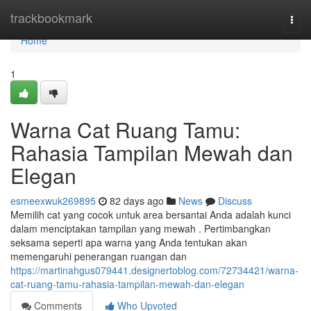
Home
trackbookmark
Togg
navi
Home
1
Warna Cat Ruang Tamu:
Rahasia Tampilan Mewah dan
Elegan
esmeexwuk269895
82 days ago
News
Discuss
Memilih cat yang cocok untuk area bersantai Anda adalah kunci
dalam menciptakan tampilan yang mewah . Pertimbangkan
seksama seperti apa warna yang Anda tentukan akan
memengaruhi penerangan ruangan dan
https://martinahgus079441.designertoblog.com/72734421/warna-
cat-ruang-tamu-rahasia-tampilan-mewah-dan-elegan
Comments
Who Upvoted