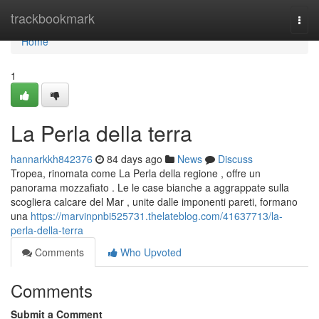
Home
trackbookmark
Togg
navi
Home
1
La Perla della terra
hannarkkh842376
84 days ago
News
Discuss
Tropea, rinomata come La Perla della regione , offre un
panorama mozzafiato . Le le case bianche a aggrappate sulla
scogliera calcare del Mar , unite dalle imponenti pareti, formano
una
https://marvinpnbi525731.thelateblog.com/41637713/la-
perla-della-terra
Comments
Who Upvoted
Comments
Submit a Comment