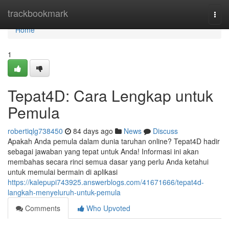
Home
trackbookmark
Togg
navi
Home
1
Tepat4D: Cara Lengkap untuk
Pemula
robertiqlg738450
84 days ago
News
Discuss
Apakah Anda pemula dalam dunia taruhan online? Tepat4D hadir
sebagai jawaban yang tepat untuk Anda! Informasi ini akan
membahas secara rinci semua dasar yang perlu Anda ketahui
untuk memulai bermain di aplikasi
https://kalepupi743925.answerblogs.com/41671666/tepat4d-
langkah-menyeluruh-untuk-pemula
Comments
Who Upvoted