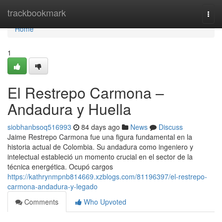
Home
trackbookmark
Togg
navi
Home
1
El Restrepo Carmona –
Andadura y Huella
siobhanbsoq516993
84 days ago
News
Discuss
Jaime Restrepo Carmona fue una figura fundamental en la
historia actual de Colombia. Su andadura como ingeniero y
intelectual estableció un momento crucial en el sector de la
técnica energética. Ocupó cargos
https://kathrynmpnb814669.xzblogs.com/81196397/el-restrepo-
carmona-andadura-y-legado
Comments
Who Upvoted