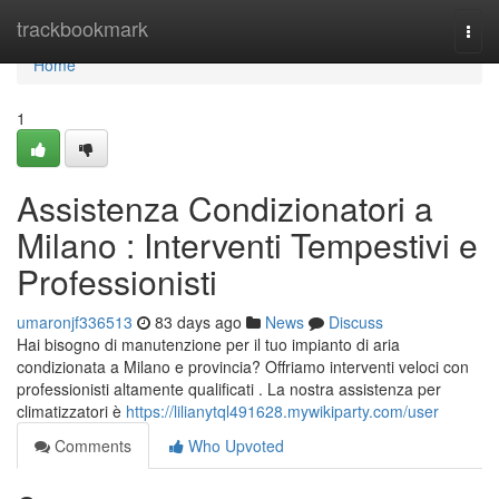
Home
trackbookmark
Togg
navi
Home
1
Assistenza Condizionatori a
Milano : Interventi Tempestivi e
Professionisti
umaronjf336513
83 days ago
News
Discuss
Hai bisogno di manutenzione per il tuo impianto di aria
condizionata a Milano e provincia? Offriamo interventi veloci con
professionisti altamente qualificati . La nostra assistenza per
climatizzatori è
https://lilianytql491628.mywikiparty.com/user
Comments
Who Upvoted