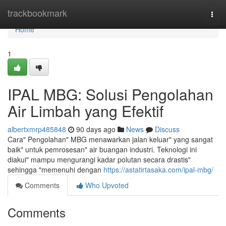
Home
trackbookmark
Togg
navi
Home
1
IPAL MBG: Solusi Pengolahan
Air Limbah yang Efektif
albertxmrp485848
90 days ago
News
Discuss
Cara" Pengolahan" MBG menawarkan jalan keluar" yang sangat
baik" untuk pemrosesan" air buangan industri. Teknologi ini
diakui" mampu mengurangi kadar polutan secara drastis"
sehingga "memenuhi dengan
https://astatirtasaka.com/ipal-mbg/
Comments
Who Upvoted
Comments