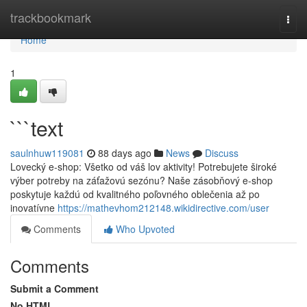
Home
trackbookmark
Togg
navi
Home
1
```text
saulnhuw119081
88 days ago
News
Discuss
Lovecký e-shop: Všetko od váš lov aktivity! Potrebujete široké
výber potreby na záťažovú sezónu? Naše zásobňový e-shop
poskytuje každú od kvalitného poľovného oblečenia až po
inovatívne
https://mathevhom212148.wikidirective.com/user
Comments
Who Upvoted
Comments
Submit a Comment
No HTML