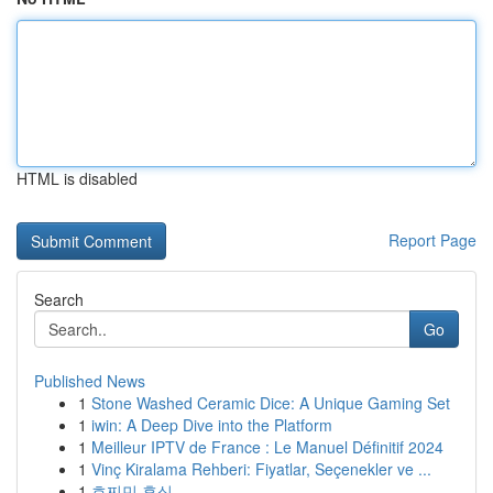
HTML is disabled
Report Page
Search
Go
Published News
1
Stone Washed Ceramic Dice: A Unique Gaming Set
1
iwin: A Deep Dive into the Platform
1
Meilleur IPTV de France : Le Manuel Définitif 2024
1
Vinç Kiralama Rehberi: Fiyatlar, Seçenekler ve ...
1
호찌민 휴식