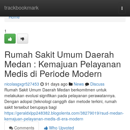
Home
trackbookmark
Togg
navi
Home
1
Rumah Sakit Umum Daerah
Medan : Kemajuan Pelayanan
Medis di Periode Modern
nicolasgxgr527453
91 days ago
News
Discuss
Rumah Sakit Umum Daerah Medan berkomitmen untuk
melakukan evolusi signifikan pada pelayanan perawatannya.
Dengan adopsi {teknologi canggih dan metode terkini, rumah
sakit tersebut berupaya bagi
https://geraldxlpp248382.blogolenta.com/38279019/rsud-medan-
kemajuan-pelayanan-medis-di-era-modern
Comments
Who Upvoted