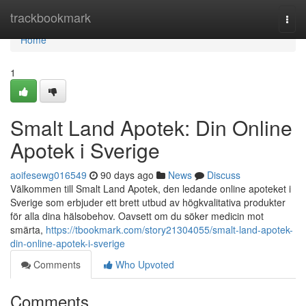
Home
trackbookmark
Togg
navi
Home
1
Smalt Land Apotek: Din Online
Apotek i Sverige
aoifesewg016549
90 days ago
News
Discuss
Välkommen till Smalt Land Apotek, den ledande online apoteket i
Sverige som erbjuder ett brett utbud av högkvalitativa produkter
för alla dina hälsobehov. Oavsett om du söker medicin mot
smärta,
https://tbookmark.com/story21304055/smalt-land-apotek-
din-online-apotek-i-sverige
Comments
Who Upvoted
Comments