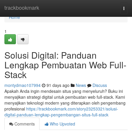
Home
trackbookmark
Togg
navi
Home
1
Solusi Digital: Panduan
Lengkap Pembuatan Web Full-
Stack
montydmao107994
91 days ago
News
Discuss
Apakah Anda ingin mendesain situs yang menyeluruh? Buku ini
menyajikan strategi digital untuk pembuatan web full-stack. Kami
menyajikan teknologi modern yang diterapkan oleh pengembang
profesional
https://trackbookmark.com/story23253321/solusi-
digital-panduan-lengkap-pengembangan-situs-full-stack
Comments
Who Upvoted